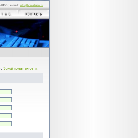
5-8155 ; e-mail:
info@hcn-strela.ru
 с
Зоной покрытия сети
.