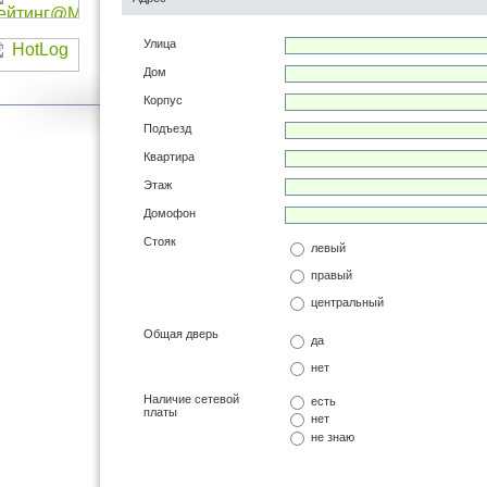
Улица
Дом
Корпус
Подъезд
Квартира
Этаж
Домофон
Стояк
левый
правый
центральный
Общая дверь
да
нет
Наличие сетевой
есть
платы
нет
не знаю