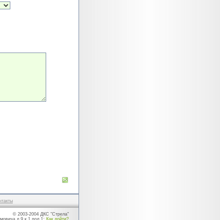
нтакты
© 2003-2004 ДКС "Стрела"
мовича д.9 к.1 под.1;
Как дойти?