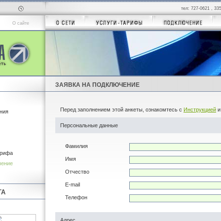
тел: 727-0621 , 33
О сайте
ЗАЯВКА НА ПОДКЛЮЧЕНИЕ
Перед заполнением этой анкеты, ознакомтесь с
Инструкцией
и
ния
Персональные данные
Фамилия
арифа
Имя
чение
Отчество
E-mail
ТА
Телефон
Адрес