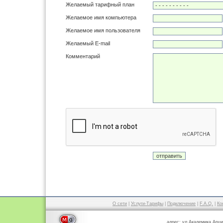
Желаемый тарифный план
Желаемое имя компьютера
Желаемое имя пользователя
Желаемый E-mail
Комментарий
О сети
|
Услуги-Тарифы
|
Подключение
|
F.A.Q.
|
Ко
адрес: ул.Академика Арци