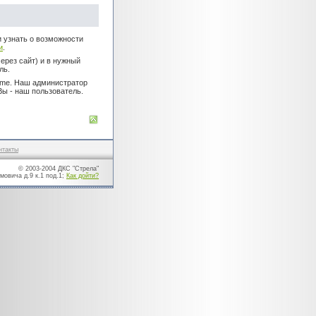
 и узнать о возможности
и
.
ерез сайт) и в нужный
ль.
ame. Наш администратор
Вы - наш пользователь.
нтакты
© 2003-2004 ДКС "Стрела"
мовича д.9 к.1 под.1;
Как дойти?