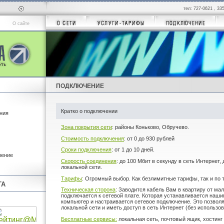
тел: 727-0621 , 33
О сайте
ПОДКЛЮЧЕНИЕ
Кратко о подключении
ния
Зона покрытия сети
: районы Коньково, Обручево.
Стоимость подключения
: от 0 до 930 рублей
Сроки подключения
: от 1 до 10 дней.
чение
Скорость соединения
: до 100 Мбит в секунду в сеть Интернет,
локальной сети.
Тарифы
: Огромный выбор. Как безлимитные тарифы, так и по
ТА
Техническая сторона
: Заводится кабель Вам в квартиру от ма
подключается к сетевой плате. Которая устанавливается наш
компьютер и настраивается сетевое подключение. Это позволя
локальной сети и иметь доступ в сеть Интернет (без использо
Бесплатные сервисы:
локальная сеть, почтовый ящик, хостинг 