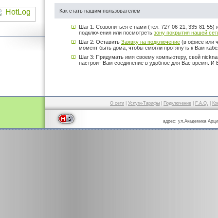
Как стать нашим пользователем
Шаг 1: Созвониться с нами (тел. 727-06-21, 335-81-55)
подключения или посмотреть
зону покрытия нашей сет
Шаг 2: Оставить
Заявку на подключение
(в офисе или ч
момент быть дома, чтобы смогли протянуть к Вам кабе
Шаг 3: Придумать имя своему компьютеру, свой nickn
настроит Вам соединение в удобное для Вас время. И 
О сети
|
Услуги-Тарифы
|
Подключение
|
F.A.Q.
|
Ко
адрес: ул.Академика Арци