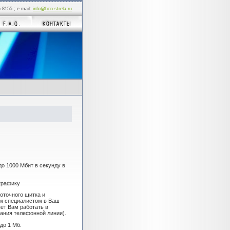
5-8155 ; e-mail:
info@hcn-strela.ru
 до 1000 Мбит в секунду в
 трафику
лоточного щитка и
им специалистом в Ваш
ет Вам работать в
вания телефонной линии).
до 1 Мб.