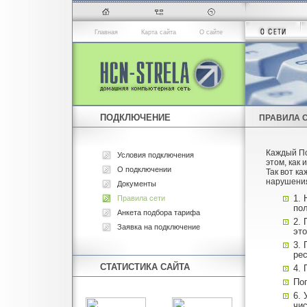
Главная
Карта сайта
О сайте
ПОДКЛЮЧЕНИЕ
ПРАВИЛА 
Каждый По
Условия подключения
этом, как 
О подключении
Так вот к
нарушения
Документы
Правила сети
1. 
по
Анкета подбора тарифа
2.
Заявка на подключение
это
3.
ре
СТАТИСТИКА САЙТА
4. 
По
6.
чи