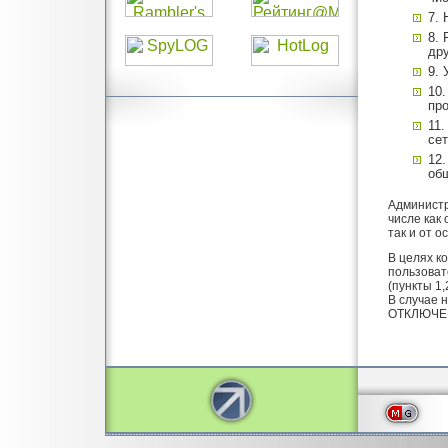
7.
8.
дру
9.
10.
пр
11
сет
12
общ
Администр
числе как
так и от 
В целях к
пользоват
(пункты 1
В случае 
ОТКЛЮЧЕ