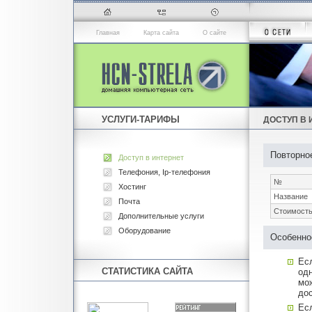
Главная
Карта сайта
О сайте
УСЛУГИ-ТАРИФЫ
ДОСТУП В 
Повторно
Доступ в интернет
Телефония, Ip-телефония
№
Хостинг
Название
Почта
Стоимость
Дополнительные услуги
Оборудование
Особенно
Ес
СТАТИСТИКА САЙТА
одн
мож
до
Ес