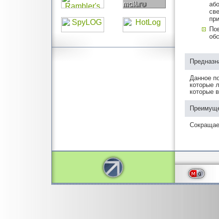
або
све
пр
По
об
Предназн
Данное п
которые л
которые 
Преимуще
Сокращае