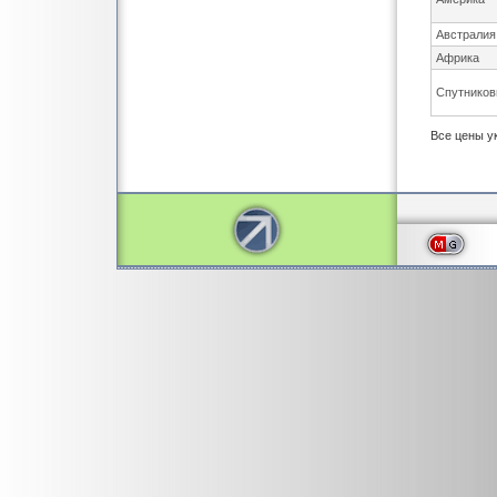
Австралия
Африка
Спутников
Все цены у