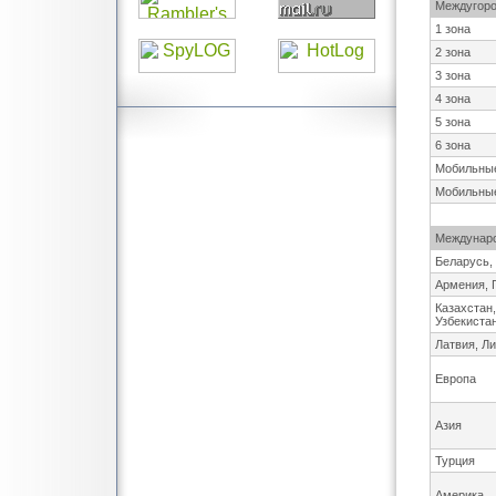
Междугоро
1 зона
2 зона
3 зона
4 зона
5 зона
6 зона
Мобильные
Мобильные
Междунаро
Беларусь,
Армения, 
Казахстан
Узбекиста
Латвия, Ли
Европа
Азия
Турция
Америка