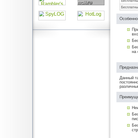
Бесплатны
Бесплатны
Особенно
Пр
вх
Бе
Бес
на 
Предназн
Данный т
постоянно
различны
Преимуще
Не
Бе
пис
Бе
стр