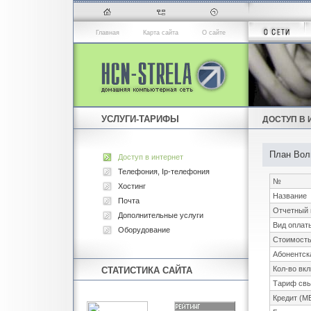
Главная
Карта сайта
О сайте
УСЛУГИ-ТАРИФЫ
ДОСТУП В 
План Вол
Доступ в интернет
Телефония, Ip-телефония
№
Хостинг
Название
Почта
Отчетный 
Дополнительные услуги
Вид оплат
Оборудование
Стоимость
Абонентска
Кол-во вк
СТАТИСТИКА САЙТА
Тариф свы
Кредит (М