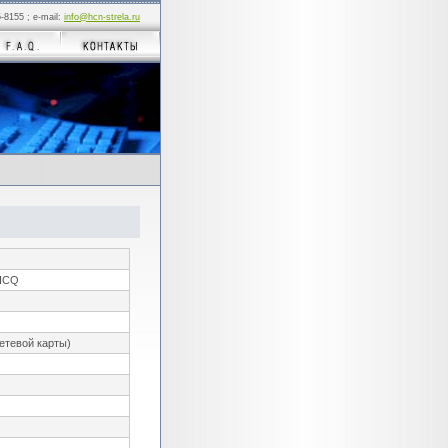
5-8155 ; e-mail:
info@hcn-strela.ru
ICQ
сетевой карты)