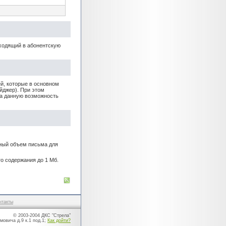
ходящий в абонентскую
й, которые в основном
йджер). При этом
ка данную возможность
ный объем письма для
о содержания до 1 Мб.
нтакты
© 2003-2004 ДКС "Стрела"
мовича д.9 к.1 под.1;
Как дойти?