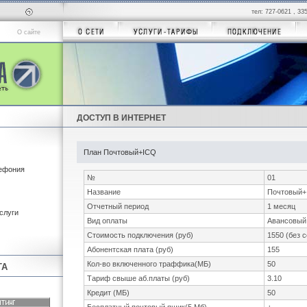
тел: 727-0621 , 33
О сайте
ДОСТУП В ИНТЕРНЕТ
План Почтовый+ICQ
лефония
№
01
Название
Почтовый+
Отчетный период
1 месяц
слуги
Вид оплаты
Авансовый
Стоимость подключения (руб)
1550 (без 
Абонентская плата (руб)
155
Кол-во включенного траффика(МБ)
50
ТА
Тариф свыше аб.платы (руб)
3.10
Кредит (МБ)
50