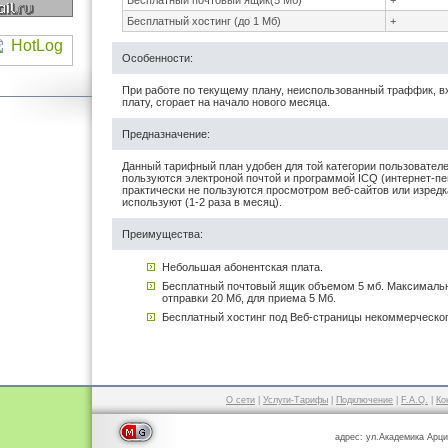
Бесплатный почтовый ящик(5 Мб)
+
Бесплатный хостинг (до 1 Мб)
+
Особенности:
При работе по текущему плану, неиспользованный траффик, в
плату, сгорает на начало нового месяца.
Предназначение:
Данный тарифный план удобен для той категории пользователе
пользуются электроной почтой и программой ICQ (интернет-пе
практически не пользуются просмотром веб-сайтов или изред
используют (1-2 раза в месяц).
Преимущества:
Небольшая абонентская плата.
Бесплатный почтовый ящик объемом 5 мб. Максималь
отправки 20 Мб, для приема 5 Мб.
Бесплатный хостинг под Веб-страницы некоммерческог
О сети
|
Услуги-Тарифы
|
Подключение
|
F.A.Q.
|
Ко
адрес: ул.Академика Арци