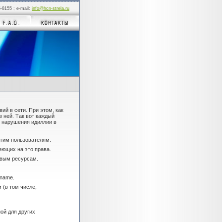
5-8155 ; e-mail:
info@hcn-strela.ru
ий в сети. При этом, как
в ней. Так вот каждый
 нарушения идиллии в
угим пользователям.
еющих на это права.
евым ресурсам.
rname.
 (в том числе,
ой для других