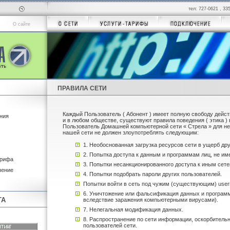
тел: 727-0621 , 33
О сайте
ПРАВИЛА СЕТИ
Каждый Пользователь ( Абонент ) имеет полную свободу действ
ния
и в любом обществе, существуют правила поведения ( этика ) 
Пользователь Домашней компьютерной сети « Стрела » для не
нашей сети не должен злоупотреблять следующим:
1. Необоснованная загрузка ресурсов сети в ущерб др
2. Попытка доступа к данным и программам лиц, не им
арифа
3. Попытки несанкционированного доступа к иным сет
чение
4. Попытки подобрать пароли других пользователей.
Попытки войти в сеть под чужим (существующим) use
6. Уничтожение или фальсификация данных и программ
ТА
вследствие заражения компьютерными вирусами).
7. Нелегальная модификация данных.
8. Распространение по сети информации, оскорбительн
пользователей сети.