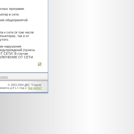
осных программ.
ютер в сети.
ения общепринятой
а к сети (в том числе
пьютерах, так и от
утого.
нии нарушения
редупреждений (пункты
ОТ СЕТИ. В случае
 ОТКЛЮЧЕНИЕ ОТ СЕТИ.
нтакты
© 2003-2004 ДКС "Стрела"
мовича д.9 к.1 под.1;
Как дойти?