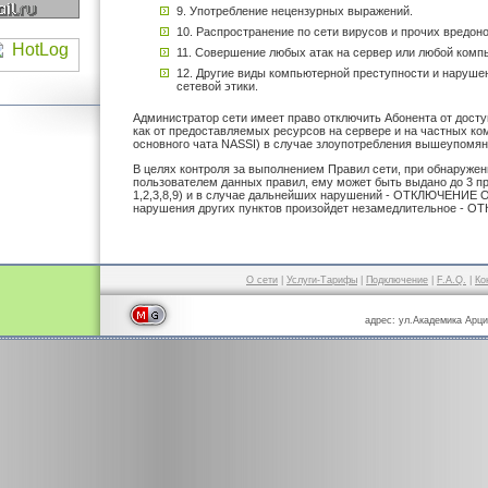
9. Употребление нецензурных выражений.
10. Распространение по сети вирусов и прочих вредон
11. Совершение любых атак на сервер или любой компь
12. Другие виды компьютерной преступности и наруш
сетевой этики.
Администратор сети имеет право отключить Абонента от доступ
как от предоставляемых ресурсов на сервере и на частных ком
основного чата NASSI) в случае злоупотребления вышеупомян
В целях контроля за выполнением Правил сети, при обнаруже
пользователем данных правил, ему может быть выдано до 3 п
1,2,3,8,9) и в случае дальнейших нарушений - ОТКЛЮЧЕНИЕ 
нарушения других пунктов произойдет незамедлительное -
О сети
|
Услуги-Тарифы
|
Подключение
|
F.A.Q.
|
Ко
адрес: ул.Академика Арци